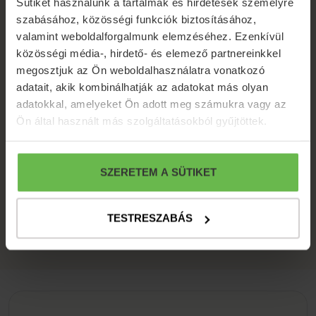
Sütiket használunk a tartalmak és hirdetések személyre
szabásához, közösségi funkciók biztosításához,
valamint weboldalforgalmunk elemzéséhez. Ezenkívül
közösségi média-, hirdető- és elemező partnereinkkel
megosztjuk az Ön weboldalhasználatra vonatkozó
adatait, akik kombinálhatják az adatokat más olyan
adatokkal, amelyeket Ön adott meg számukra vagy az
Ön által használt más szolgáltatásokból gyűjtöttek.
SZERETEM A SÜTIKET
MENU
TESTRESZABÁS