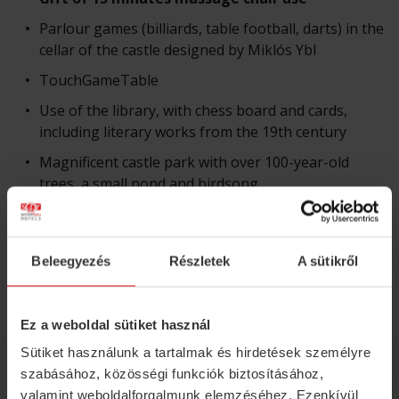
Parlour games (billiards, table football, darts) in the
cellar of the castle designed by Miklós Ybl
TouchGameTable
Use of the library, with chess board and cards,
including literary works from the 19th century
Magnificent castle park with over 100-year-old
trees, a small pond and birdsong
Use of bathrobe
Unlimited internet use
Beleegyezés
Részletek
A sütikről
Electric car charging, free parking
Ez a weboldal sütiket használ
Sütiket használunk a tartalmak és hirdetések személyre
Optional programs
szabásához, közösségi funkciók biztosításához,
valamint weboldalforgalmunk elemzéséhez. Ezenkívül