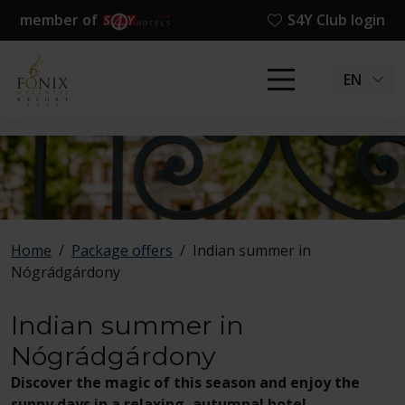
member of
S4Y Club login
EN
Home
/
Package offers
/
Indian summer in
Nógrádgárdony
Indian summer in
Nógrádgárdony
Discover the magic of this season and enjoy the
sunny days in a relaxing, autumnal hotel