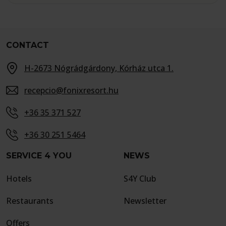
CONTACT
H-2673 Nógrádgárdony, Kórház utca 1.
recepcio@fonixresort.hu
+36 35 371 527
+36 30 251 5464
SERVICE 4 YOU
NEWS
Hotels
S4Y Club
Restaurants
Newsletter
Offers