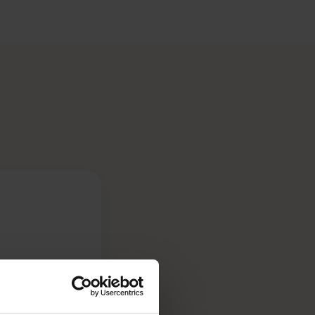
ató
hető