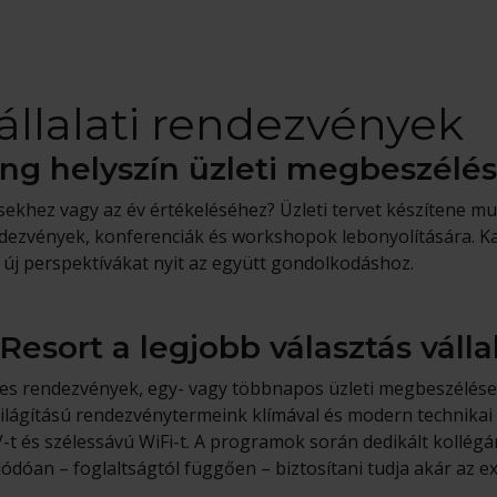
állalati rendezvények
ing helyszín üzleti megbeszélé
ésekhez vagy az év értékeléséhez? Üzleti tervet készítene m
endezvények, konferenciák és workshopok lebonyolítására. Kas
s új perspektívákat nyit az együtt gondolkodáshoz.
 Resort a legjobb választás vál
céges rendezvények, egy- vagy többnapos üzleti megbeszélés
gítású rendezvénytermeink klímával és modern technikai f
TV-t és szélessávú WiFi-t. A programok során dedikált kollég
dóan – foglaltságtól függően – biztosítani tudja akár az exkl