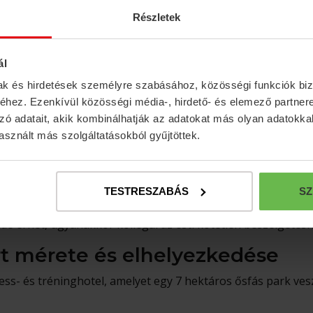
2
nce: 30 m
Részletek
ál
mak és hirdetések személyre szabásához, közösségi funkciók biz
hez. Ezenkívül közösségi média-, hirdető- és elemező partner
zó adatait, akik kombinálhatják az adatokat más olyan adatokka
sznált más szolgáltatásokból gyűjtöttek.
ellness Resort?
onyban, egy festői falucskában található, amely az 1800-as
TESTRESZABÁS
SZ
s a modern világ harmonikusan találkozik. A ház tisztes távol
t ide érhet, ugyanakkor kollégái az esti kötetlen beszélgetés
rt mérete és elhelyezkedése
ess- és tréninghotel, amelyet egy 7 hektáros ősfás park ves