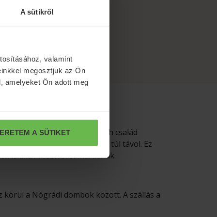
A sütikről
tosításához, valamint
einkkel megosztjuk az Ön
l, amelyeket Ön adott meg
 évek végén a Zichy és Majláth család
ERETEM A SÜTIKET
ságra van Budapesttől, de nem túl távol. Ez
nek is aktív résztvevői maradnak.
z körül a Nógrádi dombok között. A szállás a