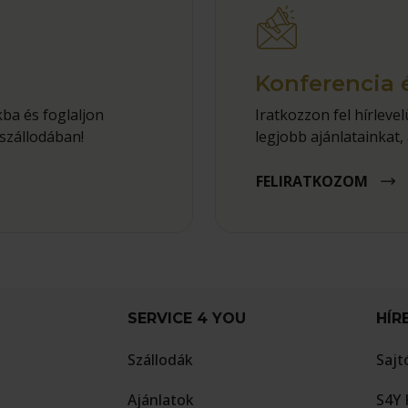
Konferencia 
ba és foglaljon
Iratkozzon fel hírlev
szállodában!
legjobb ajánlatainkat, 
FELIRATKOZOM
SERVICE 4 YOU
HÍR
Szállodák
Sajt
Ajánlatok
S4Y 