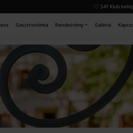
S4Y Klub belé
ness
Gasztronómia
Rendezvény
Galéria
Kapcs