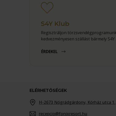
S4Y Klub
Regisztráljon törzsvendégprogramunk
kedvezményesen szállást bármely S4Y 
ÉRDEKEL
ELÉRHETŐSÉGEK
H-2673 Nógrádgárdony, Kórház utca 1.
recepcio@fonixresort.hu