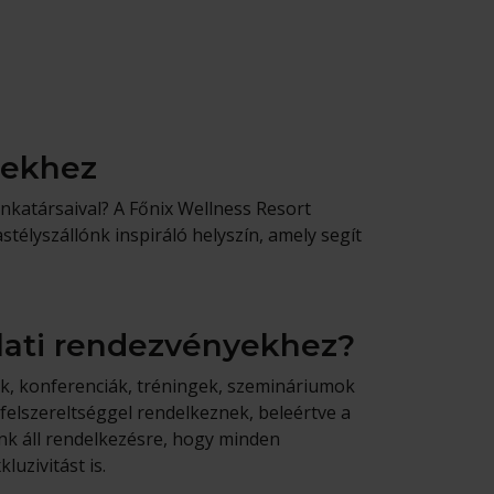
sekhez
unkatársaival? A Főnix Wellness Resort
télyszállónk inspiráló helyszín, amely segít
lalati rendezvényekhez?
ek, konferenciák, tréningek, szemináriumok
elszereltséggel rendelkeznek, beleértve a
ánk áll rendelkezésre, hogy minden
uzivitást is.