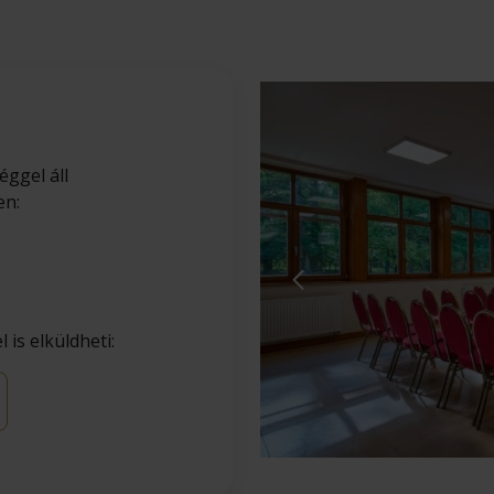
ggel áll
en:
 is elküldheti: