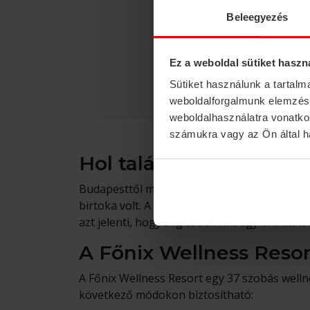
Boros pi
Beleegyezés
Ez a weboldal sütiket haszn
Sütiket használunk a tartal
weboldalforgalmunk elemzésé
weboldalhasználatra vonatko
számukra vagy az Ön által ha
Hol található a Főnix W
Budapesttől mindössze 90 km-re, Nógrádgárd
birtoka volt. A kastélyszállóban a tradíció é
azt jelenti, hogy alig több mint egy óra alat
A Főnix Wellness Reso
A Főnix Wellness Resort egy 37 szobás welln
következő módokon biztosítható: