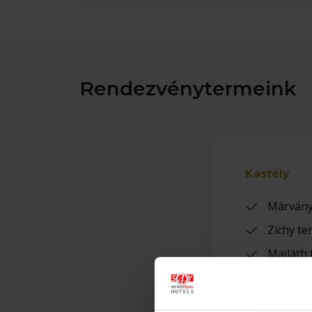
Rendezvénytermeink
Kastély
Márvány
Zichy te
Majláth 
Étterem:
Könyvtár