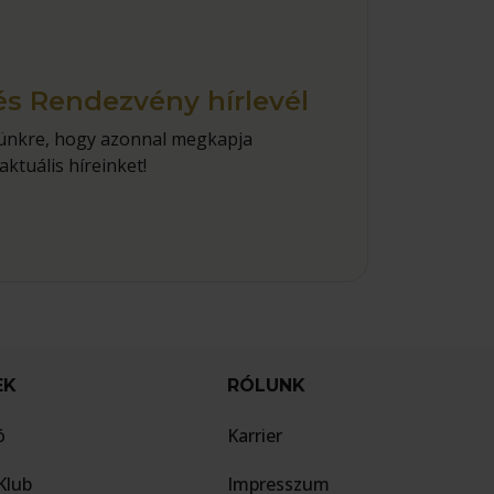
és Rendezvény hírlevél
elünkre, hogy azonnal megkapja
aktuális híreinket!
EK
RÓLUNK
ó
Karrier
Klub
Impresszum