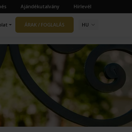
pés
Ajándékutalvány
Hírlevél
olat
ÁRAK / FOGLALÁS
HU