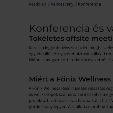
Kezdőlap
/
Rendezvény
/
Konferencia
Konferencia és v
Tökéletes offsite meet
Keresi a legjobb helyszínt üzleti megbeszél
egyedülálló környezetet biztosít vállalati r
kilépni a megszokott irodai környezetből, é
Miért a Főnix Wellness
A Főnix Wellness Resort ideális választás 
és workshopok számára. Természetes megvilá
projektort, vetítővásznat, flipchartot, LCD 
gördülékeny legyen. A szálloda méretéből adó