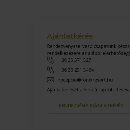
Ajánlatkérés
Rendezvényszervező csapatunk készsé
rendelkezésére az alábbi elérhetőség
+36 35 371 527
+36 30 251 5464
recepcio@fonixresort.hu
Ajánlatkérését a lenti űrlap kitöltésével
RENDEZVÉNY AJÁNLATKÉRÉS