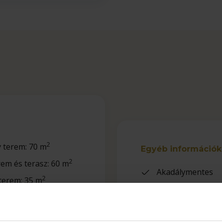
2
 terem: 70 m
Egyéb információk
2
rem és terasz: 60 m
Akadálymentes
2
terem: 35 m
Tánctér kialakíth
2
 80 m
Zenekar elhelyez
2
: 32 m