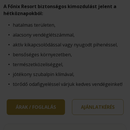
A Főnix Resort biztonságos kimozdulást jelent a
hétköznapokból:
hatalmas területen,
alacsony vendéglétszámmal,
aktív kikapcsolódással vagy nyugodt pihenéssel,
bensőséges környezetben,
természetközeliséggel,
jótékony szubalpin klímával,
törődő odafigyeléssel várjuk kedves vendégeinket!
ÁRAK / FOGLALÁS
AJÁNLATKÉRÉS