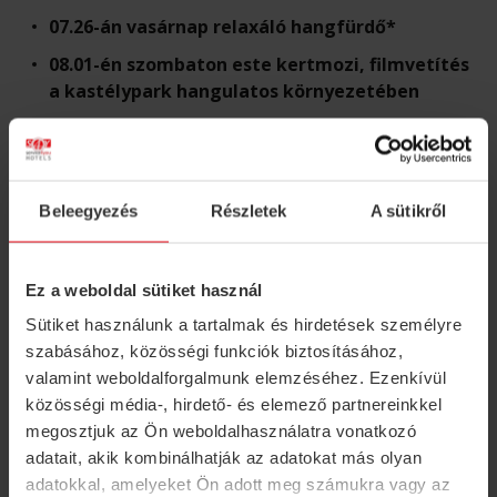
07.26-án vasárnap relaxáló hangfürdő*
08.01-én szombaton este kertmozi, filmvetítés
a kastélypark hangulatos környezetében
* Egy órán belül többféle hangszer lesz megszólaltatva.
(thinksa, hangtál, szélcsengő, angyal hárfa, gong, esőbot,
óceán dob, kenari csörgő, kalimba, handpan)
Beleegyezés
Részletek
A sütikről
Hangfürdő előtt ajánlott befelé figyelni, mi az, amit el
szeretne engedni és a helyére befogadni.
Ez a weboldal sütiket használ
Ajánlott a bő vízfogyasztás és a pihenés előtte és utána is.
Sütiket használunk a tartalmak és hirdetések személyre
szabásához, közösségi funkciók biztosításához,
A hangfürdő jó idő esetén kint a szabadban, rossz időben az
valamint weboldalforgalmunk elemzéséhez. Ezenkívül
egyik termünkben lesz megtarva.
közösségi média-, hirdető- és elemező partnereinkkel
megosztjuk az Ön weboldalhasználatra vonatkozó
Részvételi szándékát kérjük előre jelezze recepciós
adatait, akik kombinálhatják az adatokat más olyan
kollégáinknak vagy wellness részlegünkön kollégáinknál.
adatokkal, amelyeket Ön adott meg számukra vagy az