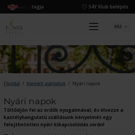
tagja
S4Y Klub belépés
HU
Főoldal
/
Kiemelt ajánlatok
/
Nyári napok
Nyári napok
Töltődjön fel az erdők nyugalmával, és élvezze a
kastélyhangulatú szállásunk kényelmét egy
felejthetetlen nyári kikapcsolódás során!