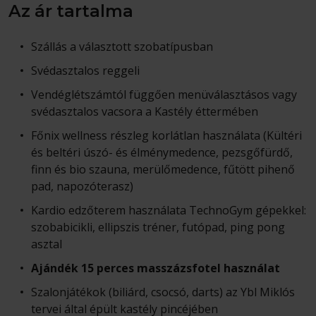
Az ár tartalma
Szállás a választott szobatípusban
Svédasztalos reggeli
Vendéglétszámtól függően menüválasztásos vagy
svédasztalos vacsora a Kastély éttermében
Főnix wellness részleg korlátlan használata (Kültéri
és beltéri úszó- és élménymedence, pezsgőfürdő,
finn és bio szauna, merülőmedence, fűtött pihenő
pad, napozóterasz)
Kardio edzőterem használata TechnoGym gépekkel:
szobabicikli, ellipszis tréner, futópad, ping pong
asztal
Ajándék 15 perces masszázsfotel használat
Szalonjátékok (biliárd, csocsó, darts) az Ybl Miklós
tervei által épült kastély pincéjében