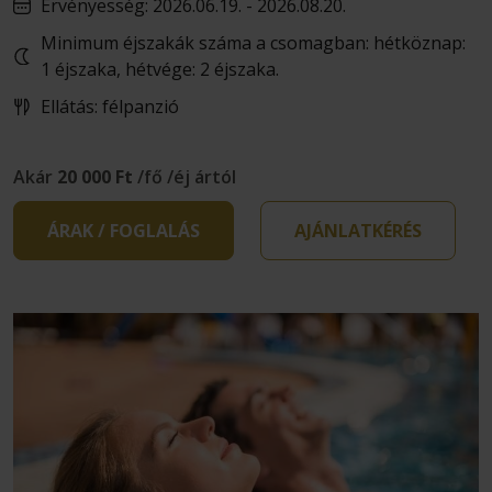
Érvényesség: 2026.06.19. - 2026.08.20.
Minimum éjszakák száma a csomagban: hétköznap:
1 éjszaka, hétvége: 2 éjszaka.
Ellátás: félpanzió
Akár
20 000 Ft
/fő /éj ártól
ÁRAK / FOGLALÁS
AJÁNLATKÉRÉS