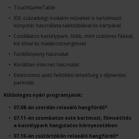
TouchGameTable
XIX. századvégi irodalmi műveket is tartalmazó
könyvtár használata sakktáblával és kártyával
Csodálatos kastélypark, több, mint százéves fákkal,
kis tóval és madárcsicsergéssel
Fürdőköpeny használat
Korlátlan internet használat
Elektromos autó feltöltési lehetőség s díjmentes
parkolás
Különleges nyári programjaink:
07.08-án szerdán relaxáló hangfürdő*
07.11-én szombaton este kertmozi, filmvetítés
a kastélypark hangulatos környezetében
07.16-án csütörtökön relaxáló hangfürdő*