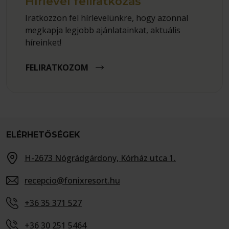
Hírlevél feliratkozás
Iratkozzon fel hírlevelünkre, hogy azonnal
megkapja legjobb ajánlatainkat, aktuális
híreinket!
FELIRATKOZOM
ELÉRHETŐSÉGEK
H-2673 Nógrádgárdony, Kórház utca 1.
recepcio@fonixresort.hu
+36 35 371 527
+36 30 251 5464