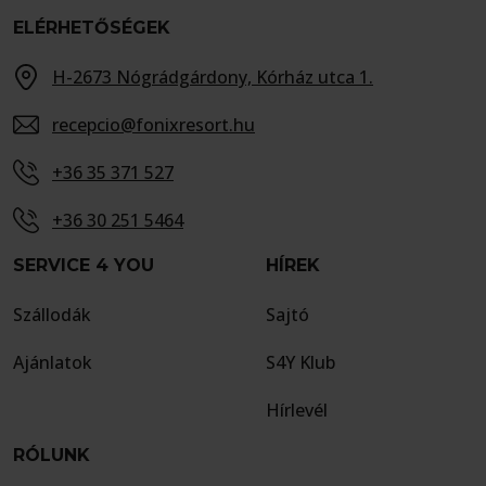
ELÉRHETŐSÉGEK
H-2673 Nógrádgárdony, Kórház utca 1.
recepcio@fonixresort.hu
+36 35 371 527
+36 30 251 5464
SERVICE 4 YOU
HÍREK
Szállodák
Sajtó
Ajánlatok
S4Y Klub
Hírlevél
RÓLUNK