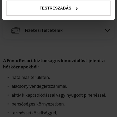
Lemondási feltételek
TESTRESZABÁS
Fizetési feltételek
A Főnix Resort biztonságos kimozdulást jelent a
hétköznapokból:
hatalmas területen,
alacsony vendéglétszámmal,
aktív kikapcsolódással vagy nyugodt pihenéssel,
bensőséges környezetben,
természetközeliséggel,