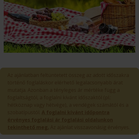
Az ajánlatban feltüntetett összeg az adott időszakra
történő foglaláskor elérhető legalacsonyabb árat
mutatja. Azonban a tényleges ár mértéke függ a
foglaltságtól, a foglalni kívánt időszaktól (pl.:
hétköznap vagy hétvége), a vendégek számától és a
szobatípustól.
A foglalni kívánt időpontra
érvényes foglalási ár foglalási oldalunkon
tekinthető meg.
Az ajánlat visszavonásig érvényes.