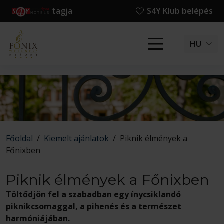
tagja
S4Y Klub belépés
HU
Főoldal
/
Kiemelt ajánlatok
/
Piknik élmények a
Főnixben
Piknik élmények a Főnixben
Töltődjön fel a szabadban egy ínycsiklandó
piknikcsomaggal, a pihenés és a természet
harmóniájában.