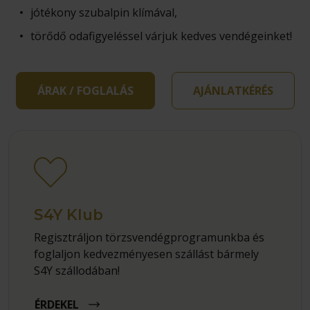
jótékony szubalpin klímával,
törődő odafigyeléssel várjuk kedves vendégeinket!
ÁRAK / FOGLALÁS
AJÁNLATKÉRÉS
S4Y Klub
Regisztráljon törzsvendégprogramunkba és
foglaljon kedvezményesen szállást bármely
S4Y szállodában!
ÉRDEKEL