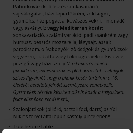
Palóc kosár:
kolbász és sonkavariáció,
sajtválogatás, házi tepertőkrém, zöldségek,
gyümölcs, házipogácsa, kovászos vekni, limonádé
vagy ásványvíz
vagy Mediterrán kosár:
sonkavariáció, szalámi variáció, padlizsánkrém vagy
humusz, pesztós mozzarella, lágysajt, aszalt
paradicsom, olívabogyók, zöldségek és gyümölcsök
vegyesen, ciabatta vagy tökmagos vekni, kis üveg
pezsgő vagy házi szörp
(A piknikezés idejére
piknikkosár, evőeszközök és pléd biztosított. Felhívjuk
szíves figyelmét, hogy a piknik kosár tartalma a 18.
életévét betöltött felnőtt személyekre vonatkozik.
Gyermekek részére készített piknik kosár a helyszínen,
felár ellenében rendelhető.)
Szalonjátékok (biliárd, asztali foci, darts) az Ybl
Miklós tervei által épült kastély pincéjében*
TouchGameTable