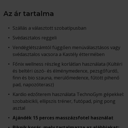
Az ár tartalma
Szállás a választott szobatípusban
Svédasztalos reggeli
Vendéglétszámtól függően menüválasztásos vagy
svédasztalos vacsora a Kastély éttermében
Főnix wellness részleg korlátlan használata (Kültéri
és beltéri úszó- és élménymedence, pezsgőfürdő,
finn és bio szauna, merülőmedence, fűtött pihenő
pad, napozóterasz)
Kardio edzőterem használata TechnoGym gépekkel:
szobabicikli, ellipszis tréner, futópad, ping pong
asztal
Ajándék 15 perces masszázsfotel használat
Piknik kosár, mely tartalmazza az alábbiakat: