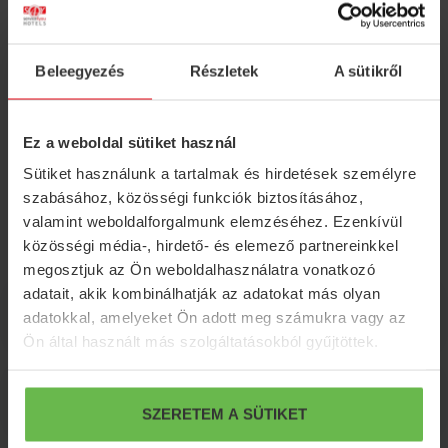
XIX. századvégi irodalmi műveket is tartalmazó
könyvtár használata sakktáblával és kártyával
Csodálatos kastélypark, több, mint százéves fákkal,
Beleegyezés
Részletek
A sütikről
kis tóval és madárcsicsergéssel
Fürdőköpeny használat
Ez a weboldal sütiket használ
Korlátlan internet használat
Sütiket használunk a tartalmak és hirdetések személyre
Elektromos autó feltöltési lehetőség s díjmentes
szabásához, közösségi funkciók biztosításához,
parkolás
valamint weboldalforgalmunk elemzéséhez. Ezenkívül
közösségi média-, hirdető- és elemező partnereinkkel
megosztjuk az Ön weboldalhasználatra vonatkozó
adatait, akik kombinálhatják az adatokat más olyan
Fakultatív programok
adatokkal, amelyeket Ön adott meg számukra vagy az
Ön által használt más szolgáltatásokból gyűjtöttek.
További információk
SZERETEM A SÜTIKET