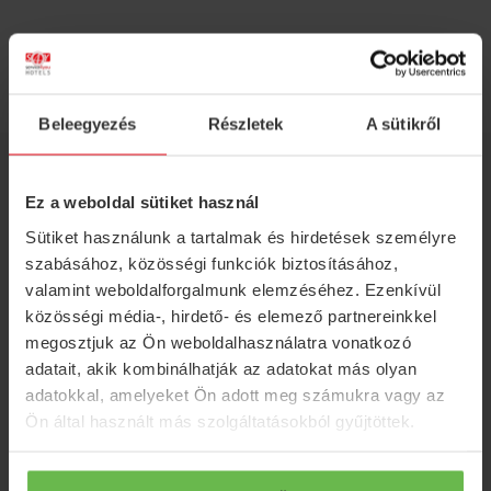
PRE HOSTÍ
Beleegyezés
Részletek
A sütikről
KONTAKT
Ez a weboldal sütiket használ
H-2673 Nógrádgárdony, Kórház utca 1.
Sütiket használunk a tartalmak és hirdetések személyre
szabásához, közösségi funkciók biztosításához,
recepcio@fonixresort.hu
valamint weboldalforgalmunk elemzéséhez. Ezenkívül
+36 35 371 527
közösségi média-, hirdető- és elemező partnereinkkel
megosztjuk az Ön weboldalhasználatra vonatkozó
+36 30 251 5464
adatait, akik kombinálhatják az adatokat más olyan
adatokkal, amelyeket Ön adott meg számukra vagy az
SERVICE 4 YOU
SPRÁVY
Ön által használt más szolgáltatásokból gyűjtöttek.
Hotely
S4Y Klub