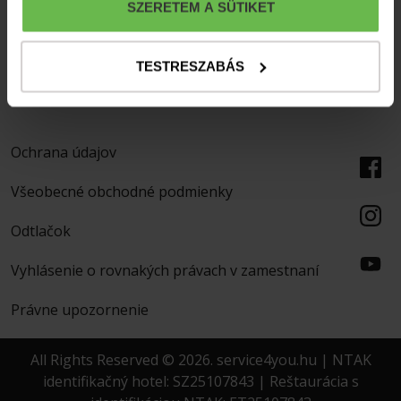
SZERETEM A SÜTIKET
Ponuky
Spravodaj
O NÁS
TESTRESZABÁS
Odtlačok
Ochrana údajov
Všeobecné obchodné podmienky
Odtlačok
Vyhlásenie o rovnakých právach v zamestnaní
Právne upozornenie
All Rights Reserved © 2026. service4you.hu | NTAK
identifikačný hotel: SZ25107843 | Reštaurácia s