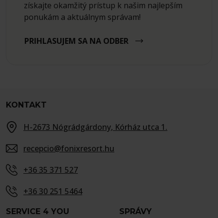
získajte okamžitý prístup k našim najlepším
ponukám a aktuálnym správam!
PRIHLASUJEM SA NA ODBER
KONTAKT
H-2673 Nógrádgárdony, Kórház utca 1.
recepcio@fonixresort.hu
+36 35 371 527
+36 30 251 5464
SERVICE 4 YOU
SPRÁVY