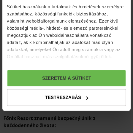
Sütiket használunk a tartalmak és hirdetések személyre
Fakultatívne programy
szabásához, közösségi funkciók biztosításához,
valamint weboldalforgalmunk elemzéséhez. Ezenkívül
közösségi média-, hirdető- és elemező partnereinkkel
Ďalšie informácie
megosztjuk az Ön weboldalhasználatra vonatkozó
adatait, akik kombinálhatják az adatokat más olyan
adatokkal, amelyeket Ön adott meg számukra vagy az
Ön által használt más szolgáltatásokból gyűjtöttek.
Storno podmienky
SZERETEM A SÜTIKET
Spôsob platby
TESTRESZABÁS
Főnix Resort znamená bezpečný únik z
každodenného života: