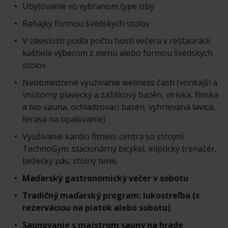
Ubytovanie vo vybranom type izby
Raňajky formou švédskych stolov
V závislosti podľa počtu hostí večera v reštaurácii
kaštiela výberom z menu alebo formou švédskych
stolov
Neobmedzené využívanie wellness časti (vonkajší a
vnútorný plavecký a zážitkový bazén, vírivka, fínska
a bio sauna, ochladzovací bazén, vyhrievaná lavica,
terasa na opaľovanie)
Využívanie kardio fitness centra so strojmi
TechnoGym: stacionárny bicykel, eliptický trenažér,
bežecký pás, stolný tenis
Maďarský gastronomický večer v sobotu
Tradičný maďarský program: lukostreľba (s
rezerváciou na piatok alebo sobotu)
Saunovanie s majstrom sauny na hrade