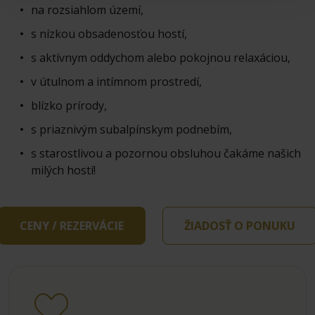
na rozsiahlom území,
s nízkou obsadenosťou hostí,
s aktívnym oddychom alebo pokojnou relaxáciou,
v útulnom a intímnom prostredí,
blízko prírody,
s priaznivým subalpínskym podnebím,
s starostlivou a pozornou obsluhou čakáme našich
milých hostí!
CENY / REZERVÁCIE
ŽIADOSŤ O PONUKU