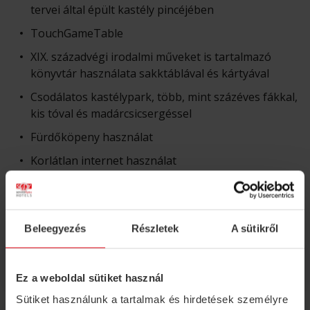
tervei által épült kastély pincéjében
TouchGameTable
XIX. századvégi irodalmi műveket is tartalmazó
könyvtár használata sakktáblával és kártyával
Csodálatos kastélypark, több, mint százéves fákkal,
kis tóval és madárcsicsergéssel
Fürdőköpeny használat
Korlátlan internet használat
Elektromos autó feltöltési lehetőség és díjmentes
parkolás
Beleegyezés
Részletek
A sütikről
Fakultatív programok
Ez a weboldal sütiket használ
Sütiket használunk a tartalmak és hirdetések személyre