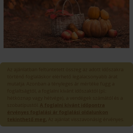
Az ajánlatban feltüntetett összeg az adott időszakra
történő foglaláskor elérhető legalacsonyabb árat
mutatja. Azonban a tényleges ár mértéke függ a
foglaltságtól, a foglalni kívánt időszaktól (pl.:
hétköznap vagy hétvége), a vendégek számától és a
szobatípustól.
A foglalni kívánt időpontra
érvényes foglalási ár foglalási oldalunkon
tekinthető meg.
Az ajánlat visszavonásig érvényes.