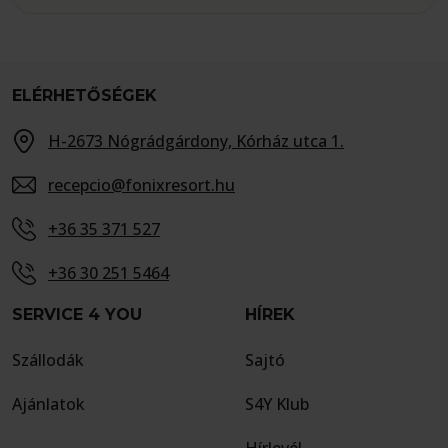
ELÉRHETŐSÉGEK
H-2673 Nógrádgárdony, Kórház utca 1.
recepcio@fonixresort.hu
+36 35 371 527
+36 30 251 5464
SERVICE 4 YOU
HÍREK
Szállodák
Sajtó
Ajánlatok
S4Y Klub
Hírlevél