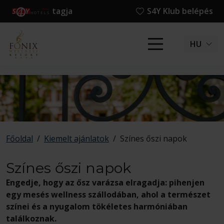
tagja
S4Y Klub belépés
HU
Főoldal
/
Kiemelt ajánlatok
/
Színes őszi napok
Színes őszi napok
Engedje, hogy az ősz varázsa elragadja: pihenjen
egy mesés wellness szállodában, ahol a természet
színei és a nyugalom tökéletes harmóniában
találkoznak.