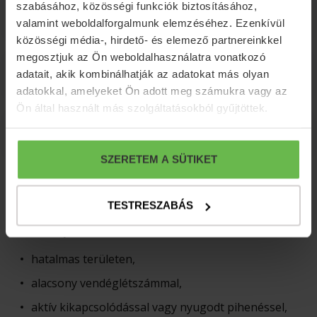
szabásához, közösségi funkciók biztosításához,
További információk
valamint weboldalforgalmunk elemzéséhez. Ezenkívül
közösségi média-, hirdető- és elemező partnereinkkel
megosztjuk az Ön weboldalhasználatra vonatkozó
Lemondási feltételek
adatait, akik kombinálhatják az adatokat más olyan
adatokkal, amelyeket Ön adott meg számukra vagy az
Ön által használt más szolgáltatásokból gyűjtöttek.
Fizetési feltételek
SZERETEM A SÜTIKET
TESTRESZABÁS
A Főnix Resort biztonságos kimozdulást jelent a
hétköznapokból:
hatalmas területen,
alacsony vendéglétszámmal,
aktív kikapcsolódással vagy nyugodt pihenéssel,