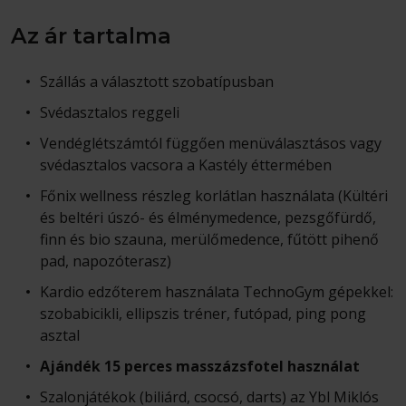
Az ár tartalma
Szállás a választott szobatípusban
Svédasztalos reggeli
Vendéglétszámtól függően menüválasztásos vagy
svédasztalos vacsora a Kastély éttermében
Főnix wellness részleg korlátlan használata (Kültéri
és beltéri úszó- és élménymedence, pezsgőfürdő,
finn és bio szauna, merülőmedence, fűtött pihenő
pad, napozóterasz)
Kardio edzőterem használata TechnoGym gépekkel:
szobabicikli, ellipszis tréner, futópad, ping pong
asztal
Ajándék 15 perces masszázsfotel használat
Szalonjátékok (biliárd, csocsó, darts) az Ybl Miklós