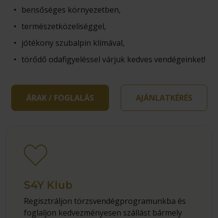
bensőséges környezetben,
természetközeliséggel,
jótékony szubalpin klímával,
törődő odafigyeléssel várjuk kedves vendégeinket!
ÁRAK / FOGLALÁS
AJÁNLATKÉRÉS
S4Y Klub
Regisztráljon törzsvendégprogramunkba és
foglaljon kedvezményesen szállást bármely