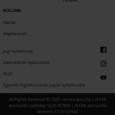
RÓLUNK
Karrier
Impresszum
Jogi nyilatkozat
Adatvédelmi tájékoztató
ÁSZF
Egyenlő foglalkoztatási jogok nyilatkozata
All Rights Reserved © 2026. service4you.hu | NTAK
azonosító szállodai: SZ25107843 | NTAK azonosító
étterem: ET25107843